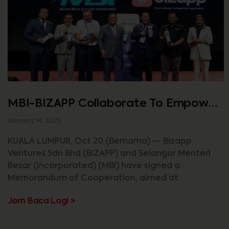
MBI-BIZAPP Collaborate To Empower
50,000 MSMEs In Selangor
January 14, 2025
KUALA LUMPUR, Oct 20 (Bernama) — Bizapp
Ventures Sdn Bhd (BIZAPP) and Selangor Menteri
Besar (Incorporated) (MBI) have signed a
Memorandum of Cooperation, aimed at
Jom Baca Lagi >