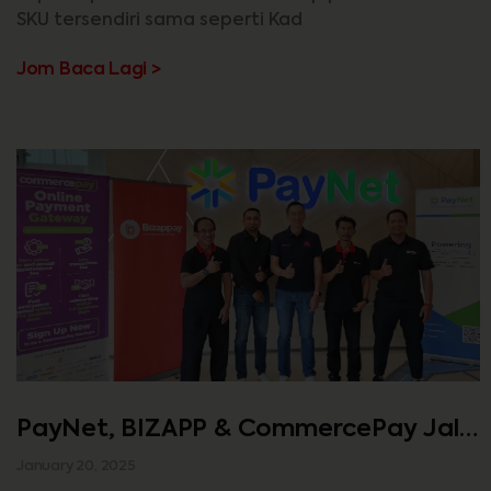
SKU tersendiri sama seperti Kad
Jom Baca Lagi >
PayNet, BIZAPP & CommercePay Jalin
Kerjasama Penyelesaian Bayaran
January 20, 2025
Digital