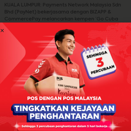
KUALA LUMPUR: Payments Network Malaysia Sdn
Bhd (PayNet) bekerjasama dengan BIZAPP &
CommercePay melancarkan kempen ‘Go Cuba
Bizappay with FPX’, inisiatif transformatif yang
direka untuk
Jom Baca Lagi >