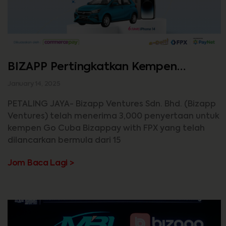
BIZAPP Pertingkatkan Kempen
Inisiatif Mengenai Kepentingan
January 14, 2025
Kaedah Pembayaran Digital
PETALING JAYA- Bizapp Ventures Sdn. Bhd. (Bizapp
Ventures) telah menerima 3,000 penyertaan untuk
kempen Go Cuba Bizappay with FPX yang telah
dilancarkan bermula dari 15
Jom Baca Lagi >