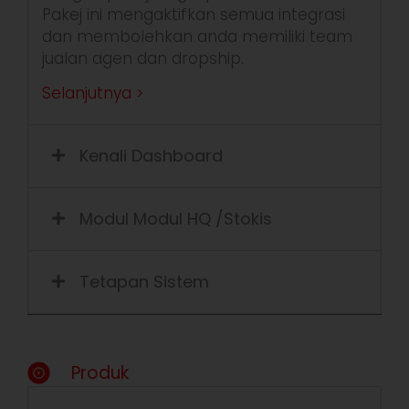
Pak
e
j
ini
men
gakti
fkan
semua
i
nteg
r
asi
dan
m
emb
o
lehkan
anda
memiliki
team
jualan
agen
dan dropship.
Selanjutnya >
Kenali Dashboard
Modul Modul HQ /Stokis
Tetapan Sistem
Produk