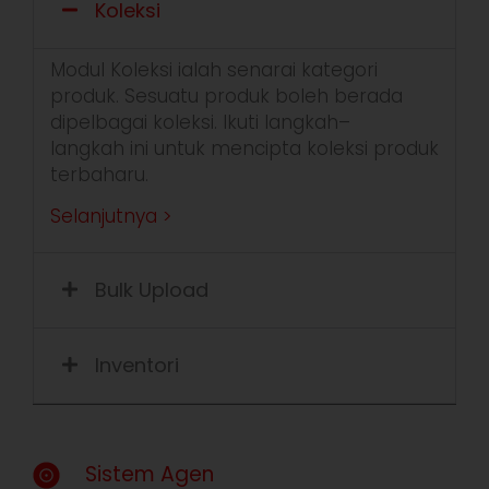
Koleksi
Modul
Koleksi
ialah
senarai
kategori
produk
.
Sesuatu
produk
boleh
berada
dipelbagai
koleksi
.
I
kuti
langkah
–
langkah
ini
unt
u
k
mencipta
koleksi
produk
terbaharu
.
Selanjutnya >
Bulk Upload
Inventori
Sistem Agen