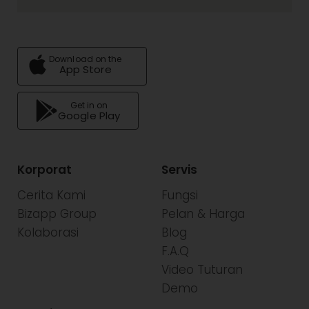
Download on the
App Store
Get in on
Google Play
Korporat
Servis
Cerita Kami
Fungsi
Bizapp Group
Pelan & Harga
Kolaborasi
Blog
F.A.Q
Video Tuturan
Demo