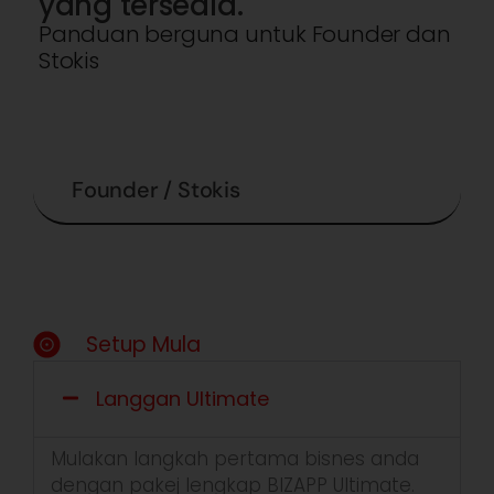
yang tersedia.
Panduan berguna untuk Founder dan
Stokis
Founder / Stokis
Setup Mula
Langgan Ultimate
Mulak
an
la
n
gkah
p
e
rtama
bisnes
anda
dengan
pakej
lengk
a
p
B
I
ZAPP Ultimat
e
.