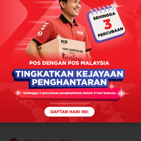
Integrasi Pembayaran
Integrasi Bizappay
Gunakan
sistem
pembayaran
online
BIZAPPAY
untuk
menjamin
sekuriti
pembayaran serta menjadikan anda
tampak
lebih profesional dalam
berurus
niaga.
Selanjutnya >